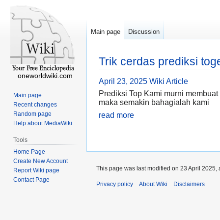
Main page
Discussion
Trik cerdas prediksi t
oneworldwiki.com
April 23, 2025
Wiki Article
Prediksi Top Kami murni membuat
Main page
maka semakin bahagialah kami
Recent changes
Random page
read more
Help about MediaWiki
Tools
Home Page
Create New Account
This page was last modified on 23 April 2025, 
Report Wiki page
Contact Page
Privacy policy
About Wiki
Disclaimers