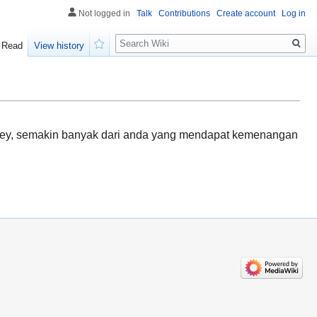
Not logged in
Talk
Contributions
Create account
Log in
Search
Read
View history
Watch
ney, semakin banyak dari anda yang mendapat kemenangan